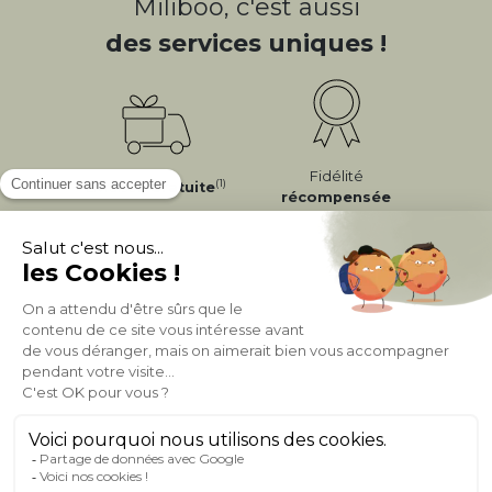
Miliboo, c'est aussi
des services uniques !
Fidélité
(1)
Livraison
Gratuite
récompensée
Expédition
en
Appelez-nous Au
24/72h
050 92 00 74
À PROPOS DE MILIBOO